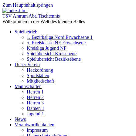
Zum Hauptinhalt springen
TSV Amrum Abt. Tischtennis
Willkommen in der Welt des kleinen Balles
Spielbetrieb
1. Bezirksliga Nord Erwachsene 1
5. Kreisklasse NF Erwachsene
Kreisliga Jugend NF
Spielübersicht Kreisebene
Spielübersicht Bezirksebene
Unser Verein
Hackordnung
Sportstätten
Mitgliedschaft
Mannschaften
Herren 1
Herren 2
Herren 3
Damen 1
Jugend 1
News
Verantwortlichkeiten
Impressum
Datenschutzerklärung