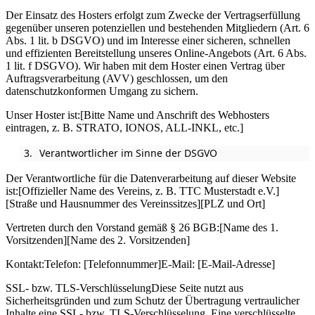
Der Einsatz des Hosters erfolgt zum Zwecke der Vertragserfüllung
gegenüber unseren potenziellen und bestehenden Mitgliedern (Art. 6
Abs. 1 lit. b DSGVO) und im Interesse einer sicheren, schnellen
und effizienten Bereitstellung unseres Online-Angebots (Art. 6 Abs.
1 lit. f DSGVO). Wir haben mit dem Hoster einen Vertrag über
Auftragsverarbeitung (AVV) geschlossen, um den
datenschutzkonformen Umgang zu sichern.
Unser Hoster ist:[Bitte Name und Anschrift des Webhosters
eintragen, z. B. STRATO, IONOS, ALL-INKL, etc.]
Verantwortlicher im Sinne der DSGVO
Der Verantwortliche für die Datenverarbeitung auf dieser Website
ist:[Offizieller Name des Vereins, z. B. TTC Musterstadt e.V.]
[Straße und Hausnummer des Vereinssitzes][PLZ und Ort]
Vertreten durch den Vorstand gemäß § 26 BGB:[Name des 1.
Vorsitzenden][Name des 2. Vorsitzenden]
Kontakt:Telefon: [Telefonnummer]E-Mail: [E-Mail-Adresse]
SSL- bzw. TLS-VerschlüsselungDiese Seite nutzt aus
Sicherheitsgründen und zum Schutz der Übertragung vertraulicher
Inhalte eine SSL- bzw. TLS-Verschlüsselung. Eine verschlüsselte