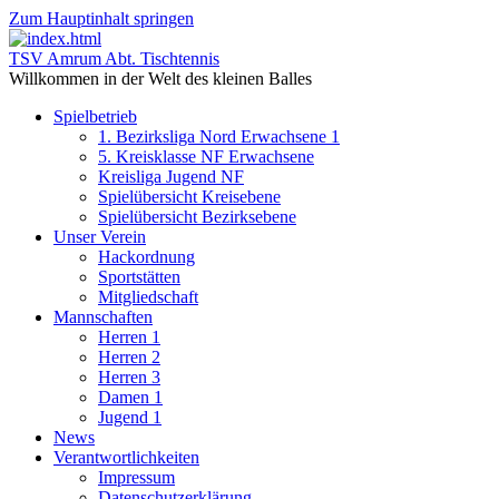
Zum Hauptinhalt springen
TSV Amrum Abt. Tischtennis
Willkommen in der Welt des kleinen Balles
Spielbetrieb
1. Bezirksliga Nord Erwachsene 1
5. Kreisklasse NF Erwachsene
Kreisliga Jugend NF
Spielübersicht Kreisebene
Spielübersicht Bezirksebene
Unser Verein
Hackordnung
Sportstätten
Mitgliedschaft
Mannschaften
Herren 1
Herren 2
Herren 3
Damen 1
Jugend 1
News
Verantwortlichkeiten
Impressum
Datenschutzerklärung