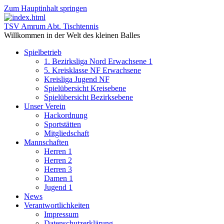
Zum Hauptinhalt springen
TSV Amrum Abt. Tischtennis
Willkommen in der Welt des kleinen Balles
Spielbetrieb
1. Bezirksliga Nord Erwachsene 1
5. Kreisklasse NF Erwachsene
Kreisliga Jugend NF
Spielübersicht Kreisebene
Spielübersicht Bezirksebene
Unser Verein
Hackordnung
Sportstätten
Mitgliedschaft
Mannschaften
Herren 1
Herren 2
Herren 3
Damen 1
Jugend 1
News
Verantwortlichkeiten
Impressum
Datenschutzerklärung