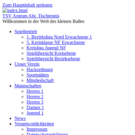
Zum Hauptinhalt springen
TSV Amrum Abt. Tischtennis
Willkommen in der Welt des kleinen Balles
Spielbetrieb
1. Bezirksliga Nord Erwachsene 1
5. Kreisklasse NF Erwachsene
Kreisliga Jugend NF
Spielübersicht Kreisebene
Spielübersicht Bezirksebene
Unser Verein
Hackordnung
Sportstätten
Mitgliedschaft
Mannschaften
Herren 1
Herren 2
Herren 3
Damen 1
Jugend 1
News
Verantwortlichkeiten
Impressum
Datenschutzerklärung