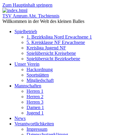
Zum Hauptinhalt springen
TSV Amrum Abt. Tischtennis
Willkommen in der Welt des kleinen Balles
Spielbetrieb
1. Bezirksliga Nord Erwachsene 1
5. Kreisklasse NF Erwachsene
Kreisliga Jugend NF
Spielübersicht Kreisebene
Spielübersicht Bezirksebene
Unser Verein
Hackordnung
Sportstätten
Mitgliedschaft
Mannschaften
Herren 1
Herren 2
Herren 3
Damen 1
Jugend 1
News
Verantwortlichkeiten
Impressum
Datenschutzerklärung