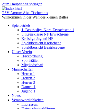
Zum Hauptinhalt springen
TSV Amrum Abt. Tischtennis
Willkommen in der Welt des kleinen Balles
Spielbetrieb
1. Bezirksliga Nord Erwachsene 1
5. Kreisklasse NF Erwachsene
Kreisliga Jugend NF
Spielübersicht Kreisebene
Spielübersicht Bezirksebene
Unser Verein
Hackordnung
Sportstätten
Mitgliedschaft
Mannschaften
Herren 1
Herren 2
Herren 3
Damen 1
Jugend 1
News
Verantwortlichkeiten
Impressum
Datenschutzerklärung