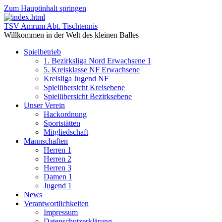
Zum Hauptinhalt springen
TSV Amrum Abt. Tischtennis
Willkommen in der Welt des kleinen Balles
Spielbetrieb
1. Bezirksliga Nord Erwachsene 1
5. Kreisklasse NF Erwachsene
Kreisliga Jugend NF
Spielübersicht Kreisebene
Spielübersicht Bezirksebene
Unser Verein
Hackordnung
Sportstätten
Mitgliedschaft
Mannschaften
Herren 1
Herren 2
Herren 3
Damen 1
Jugend 1
News
Verantwortlichkeiten
Impressum
Datenschutzerklärung